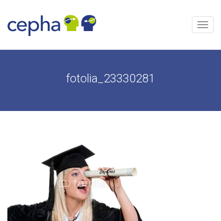
Aller
au
contenu
Menu
fotolia_23330281