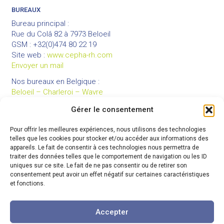
BUREAUX
Bureau principal :
Rue du Colâ 82 à 7973 Beloeil
GSM : +32(0)474 80 22 19
Site web :
www.cepha-rh.com
Envoyer un mail
Nos bureaux en Belgique :
Beloeil – Charleroi – Wavre
Gérer le consentement
Pour offrir les meilleures expériences, nous utilisons des technologies
LIENS UTILES
telles que les cookies pour stocker et/ou accéder aux informations des
Mentions légales
appareils. Le fait de consentir à ces technologies nous permettra de
traiter des données telles que le comportement de navigation ou les ID
Conditions générales de vente
uniques sur ce site. Le fait de ne pas consentir ou de retirer son
Politique de confidentialité
consentement peut avoir un effet négatif sur certaines caractéristiques
et fonctions.
Partenaires
Code de déontologie
Accepter