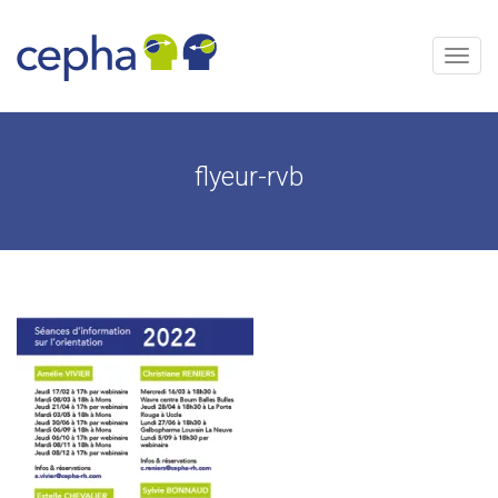
Aller
au
contenu
Menu
flyeur-rvb