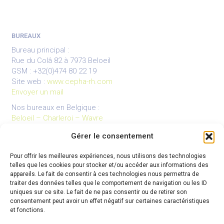
BUREAUX
Bureau principal :
Rue du Colâ 82 à 7973 Beloeil
GSM : +32(0)474 80 22 19
Site web :
www.cepha-rh.com
Envoyer un mail
Nos bureaux en Belgique :
Beloeil – Charleroi – Wavre
Gérer le consentement
Pour offrir les meilleures expériences, nous utilisons des technologies
LIENS UTILES
telles que les cookies pour stocker et/ou accéder aux informations des
Mentions légales
appareils. Le fait de consentir à ces technologies nous permettra de
traiter des données telles que le comportement de navigation ou les ID
Conditions générales de vente
uniques sur ce site. Le fait de ne pas consentir ou de retirer son
Politique de confidentialité
consentement peut avoir un effet négatif sur certaines caractéristiques
et fonctions.
Partenaires