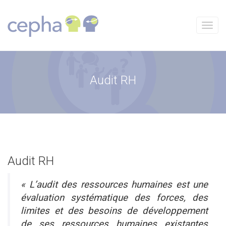
Aller
au
contenu
Menu
Audit RH
Audit RH
« L’audit des ressources humaines est une
évaluation systématique des forces, des
limites et des besoins de développement
de ses ressources humaines existantes