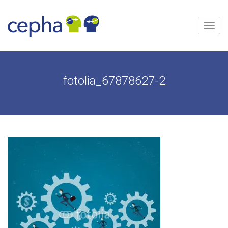
Aller
au
contenu
Menu
fotolia_67878627-2