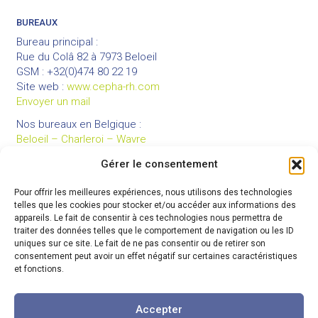
BUREAUX
Bureau principal :
Rue du Colâ 82 à 7973 Beloeil
GSM : +32(0)474 80 22 19
Site web :
www.cepha-rh.com
Envoyer un mail
Nos bureaux en Belgique :
Beloeil – Charleroi – Wavre
Gérer le consentement
Pour offrir les meilleures expériences, nous utilisons des technologies
LIENS UTILES
telles que les cookies pour stocker et/ou accéder aux informations des
Mentions légales
appareils. Le fait de consentir à ces technologies nous permettra de
traiter des données telles que le comportement de navigation ou les ID
Conditions générales de vente
uniques sur ce site. Le fait de ne pas consentir ou de retirer son
Politique de confidentialité
consentement peut avoir un effet négatif sur certaines caractéristiques
et fonctions.
Partenaires
Code de déontologie
Accepter