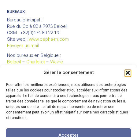
BUREAUX
Bureau principal :
Rue du Colâ 82 à 7973 Beloeil
GSM : +32(0)474 80 22 19
Site web :
www.cepha-rh.com
Envoyer un mail
Nos bureaux en Belgique :
Beloeil – Charleroi – Wavre
Gérer le consentement
Pour offrir les meilleures expériences, nous utilisons des technologies
LIENS UTILES
telles que les cookies pour stocker et/ou accéder aux informations des
Mentions légales
appareils. Le fait de consentir à ces technologies nous permettra de
traiter des données telles que le comportement de navigation ou les ID
Conditions générales de vente
uniques sur ce site. Le fait de ne pas consentir ou de retirer son
Politique de confidentialité
consentement peut avoir un effet négatif sur certaines caractéristiques
et fonctions.
Partenaires
Code de déontologie
Accepter