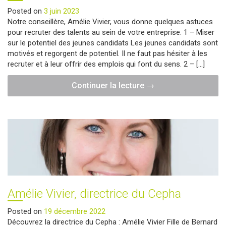
Posted on
3 juin 2023
Notre conseillère, Amélie Vivier, vous donne quelques astuces
pour recruter des talents au sein de votre entreprise. 1 – Miser
sur le potentiel des jeunes candidats Les jeunes candidats sont
motivés et regorgent de potentiel. Il ne faut pas hésiter à les
recruter et à leur offrir des emplois qui font du sens. 2 – […]
"Les
Continuer la lecture
→
conseils
d’Amélie
Vivier
pour
recruter
des
talents."
Amélie Vivier, directrice du Cepha
Posted on
19 décembre 2022
Découvrez la directrice du Cepha : Amélie Vivier Fille de Bernard