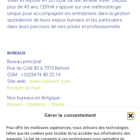
Vivier et reprise en 2013 par sa fille, Amélie Vivier. Depuis
plus de 40 ans, CEPHA s’appuie sur une méthodologie
unique pour accompagner les entreprises dans la gestion
quotidienne de leurs enjeux humains et les particuliers
dans leurs parcours de vies privée et professionnelle.
BUREAUX
Bureau principal :
Rue du Colâ 82 à 7973 Beloeil
GSM : +32(0)474 80 22 19
Site web :
www.cepha-rh.com
Envoyer un mail
Nos bureaux en Belgique :
Beloeil – Charleroi – Wavre
Gérer le consentement
Pour offrir les meilleures expériences, nous utilisons des technologies
LIENS UTILES
telles que les cookies pour stocker et/ou accéder aux informations des
Mentions légales
appareils. Le fait de consentir à ces technologies nous permettra de