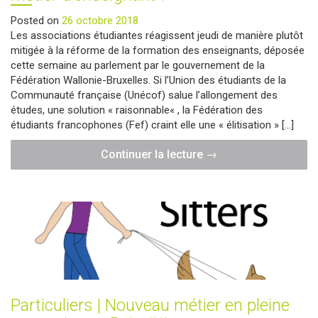
Posted on
26 octobre 2018
Les associations étudiantes réagissent jeudi de manière plutôt
mitigée à la réforme de la formation des enseignants, déposée
cette semaine au parlement par le gouvernement de la
Fédération Wallonie-Bruxelles. Si l’Union des étudiants de la
Communauté française (Unécof) salue l’allongement des
études, une solution « raisonnable« , la Fédération des
étudiants francophones (Fef) craint elle une « élitisation » […]
"Particuliers
Continuer la lecture
→
|
Vers
une
« élitisation »
du
métier
d’enseignant
?"
Particuliers | Nouveau métier en pleine