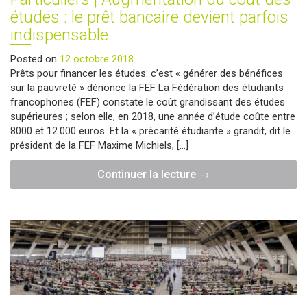
études : le prêt bancaire devient parfois
indispensable
Posted on
12 octobre 2018
Prêts pour financer les études: c’est « générer des bénéfices
sur la pauvreté » dénonce la FEF La Fédération des étudiants
francophones (FEF) constate le coût grandissant des études
supérieures ; selon elle, en 2018, une année d’étude coûte entre
8000 et 12.000 euros. Et la « précarité étudiante » grandit, dit le
président de la FEF Maxime Michiels, […]
"Particuliers
Continuer la lecture
→
|
Augmentation
du
coût
des
études
:
le