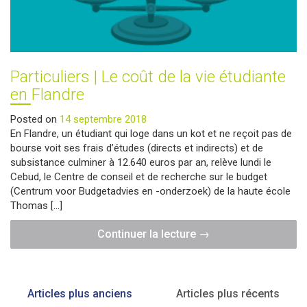
Particuliers | Le coût de la vie étudiante
en Flandre
Posted on
14 septembre 2018
En Flandre, un étudiant qui loge dans un kot et ne reçoit pas de
bourse voit ses frais d’études (directs et indirects) et de
subsistance culminer à 12.640 euros par an, relève lundi le
Cebud, le Centre de conseil et de recherche sur le budget
(Centrum voor Budgetadvies en -onderzoek) de la haute école
Thomas […]
"Particuliers
Continuer la lecture
→
|
Le
coût
Navigation
Articles plus anciens
Articles plus récents
de
des