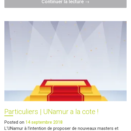
"Particuliers
Continuer la lecture
→
|
Salon
de
la
jeunesse"
Particuliers | UNamur a la cote !
Posted on
14 septembre 2018
L’UNamur à l’intention de proposer de nouveaux masters et