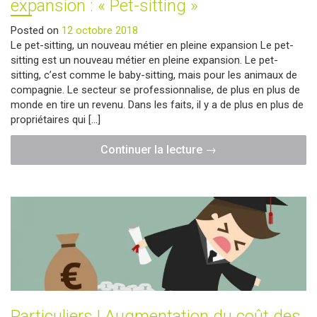
expansion : « Pet-sitting »
Posted on
12 octobre 2018
Le pet-sitting, un nouveau métier en pleine expansion Le pet-
sitting est un nouveau métier en pleine expansion. Le pet-
sitting, c’est comme le baby-sitting, mais pour les animaux de
compagnie. Le secteur se professionnalise, de plus en plus de
monde en tire un revenu. Dans les faits, il y a de plus en plus de
propriétaires qui […]
"Particuliers
Continuer la lecture
→
|
Nouveau
métier
en
pleine
expansion
:
« Pet-
sitting »"
Particuliers | Augmentation du coût des