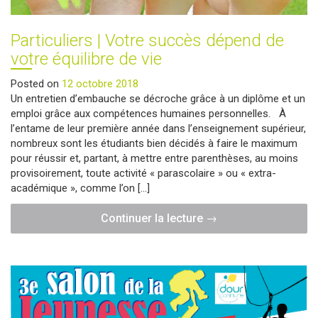
?"
Particuliers | Votre succès dépend de
votre équilibre de vie
Posted on
12 octobre 2018
Un entretien d’embauche se décroche grâce à un diplôme et un
emploi grâce aux compétences humaines personnelles. À
l’entame de leur première année dans l’enseignement supérieur,
nombreux sont les étudiants bien décidés à faire le maximum
pour réussir et, partant, à mettre entre parenthèses, au moins
provisoirement, toute activité « parascolaire » ou « extra-
académique », comme l’on […]
"Particuliers
Continuer la lecture
→
|
Votre
succès
dépend
de
votre