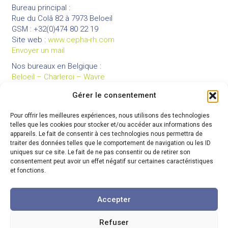
Bureau principal :
Rue du Colâ 82 à 7973 Beloeil
GSM : +32(0)474 80 22 19
Site web :
www.cepha-rh.com
Envoyer un mail
Nos bureaux en Belgique :
Beloeil – Charleroi – Wavre
Gérer le consentement
Pour offrir les meilleures expériences, nous utilisons des technologies
LIENS UTILES
telles que les cookies pour stocker et/ou accéder aux informations des
Mentions légales
appareils. Le fait de consentir à ces technologies nous permettra de
traiter des données telles que le comportement de navigation ou les ID
Conditions générales de vente
uniques sur ce site. Le fait de ne pas consentir ou de retirer son
Politique de confidentialité
consentement peut avoir un effet négatif sur certaines caractéristiques
et fonctions.
Partenaires
Code de déontologie
Accepter
Refuser