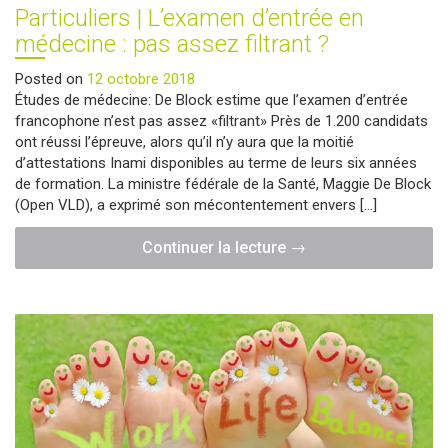
prêt
Particuliers | L’examen d’entrée en
bancaire
médecine : pas assez filtrant ?
devient
parfois
Posted on
12 octobre 2018
indispensable"
Études de médecine: De Block estime que l’examen d’entrée
francophone n’est pas assez «filtrant» Près de 1.200 candidats
ont réussi l’épreuve, alors qu’il n’y aura que la moitié
d’attestations Inami disponibles au terme de leurs six années
de formation. La ministre fédérale de la Santé, Maggie De Block
(Open VLD), a exprimé son mécontentement envers […]
"Particuliers
Continuer la lecture
→
|
L’examen
d’entrée
en
médecine
:
pas
assez
filtrant