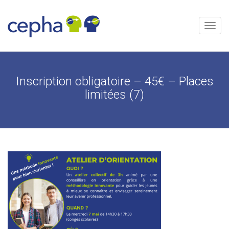
Aller
au
contenu
Menu
Inscription obligatoire – 45€ – Places
limitées (7)